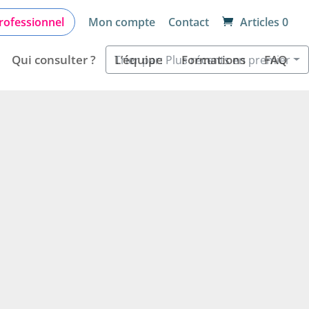
rofessionnel
Mon compte
Contact
Articles 0
Qui consulter ?
L’équipe
Formations
FAQ
Trier par: Plus récents en premier