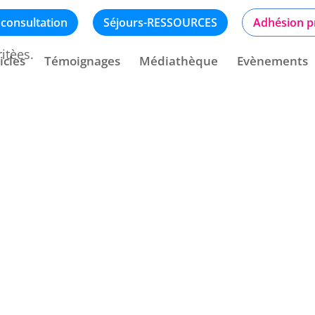
 consultation
Séjours-RESSOURCES
Adhésion p
itèes.
icles
Témoignages
Médiathèque
Evènements