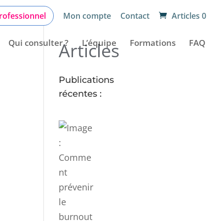
rofessionnel
Mon compte
Contact
Articles 0
Qui consulter ?
L’équipe
Formations
FAQ
Articles
Publications
récentes :