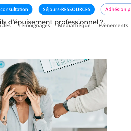
 consultation
Séjours-RESSOURCES
Adhésion p
ils d’épuisement professionnel ?
icles
Témoignages
Médiathèque
Evènements