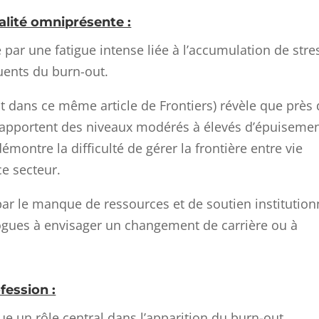
alité omniprésente :
par une fatigue intense liée à l’accumulation de stre
uents du burn-out.
t dans ce même article de Frontiers) révèle que près
rapportent des niveaux modérés à élevés d’épuiseme
montre la difficulté de gérer la frontière entre vie
ce secteur.
r le manque de ressources et de soutien institution
gues à envisager un changement de carrière ou à
fession :
ue un rôle central dans l’apparition du burn-out.