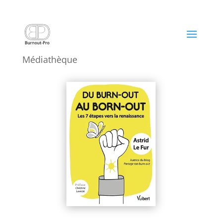
DU BURN-OUT AU BORN-OUT
20 Fév 2024
|
Livres, Etudes scientifiques
,
Médiathèque