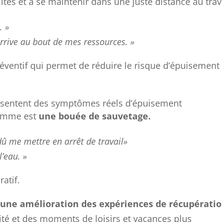
tes et à se maintenir dans une juste distance au trava
. »
rrive au bout de mes ressources. »
éventif qui permet de réduire le risque d’épuisement
résentent des symptômes réels d’épuisement
ramme est
une bouée de sauvetage.
 dû me mettre en arrêt de travail»
l’eau. »
atif.
t
une amélioration des expériences de récupérati
ité et des moments de loisirs et vacances plus