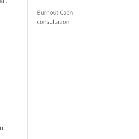
il.
Burnout Caen
consultation
on
,