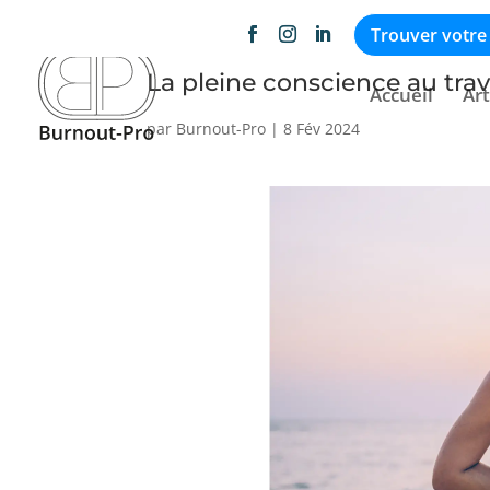
Trouver votre
La pleine conscience au trav
Accueil
Art
par
Burnout-Pro
|
8 Fév 2024