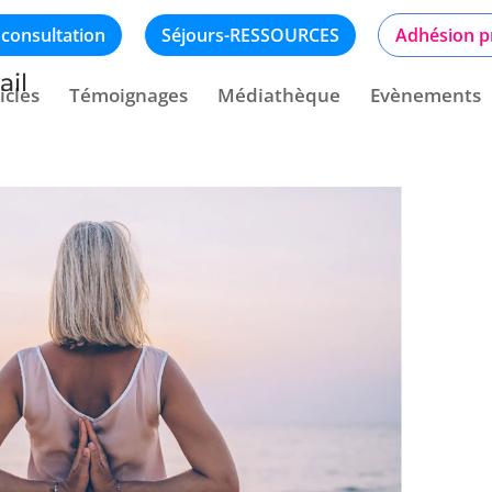
 consultation
Séjours-RESSOURCES
Adhésion p
ail
icles
Témoignages
Médiathèque
Evènements